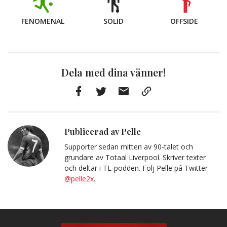
FENOMENAL
SOLID
OFFSIDE
Dela med dina vänner!
Facebook
Twitter
E-
Kopiera
post
till
Urklipp
Publicerad av Pelle
Supporter sedan mitten av 90-talet och
grundare av Totaal Liverpool. Skriver texter
och deltar i TL-podden. Följ Pelle på Twitter
@pelle2x
.