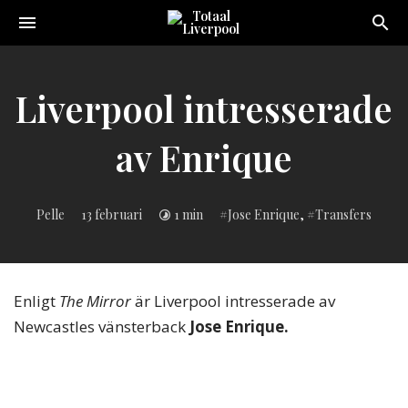
Toggle
navigation
Sveriges
största
Liverpool
Liverpool intresserade
online
magazine!
av Enrique
Inlagd
Pelle
13 februari
1 min
Jose Enrique
,
Transfers
i:
Enligt
The Mirror
är Liverpool intresserade av
Newcastles vänsterback
Jose Enrique.