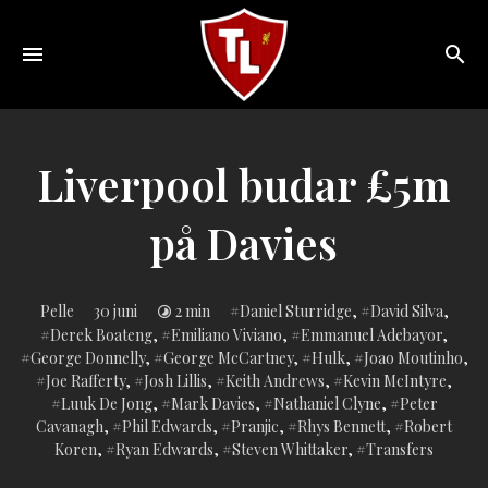
Toggle
navigation
Sveriges
största
Liverpool
Liverpool budar £5m
online
magazine!
på Davies
Inlagd
Pelle
30 juni
2 min
Daniel Sturridge
,
David Silva
,
i:
Derek Boateng
,
Emiliano Viviano
,
Emmanuel Adebayor
,
George Donnelly
,
George McCartney
,
Hulk
,
Joao Moutinho
,
Joe Rafferty
,
Josh Lillis
,
Keith Andrews
,
Kevin McIntyre
,
Luuk De Jong
,
Mark Davies
,
Nathaniel Clyne
,
Peter
Cavanagh
,
Phil Edwards
,
Pranjic
,
Rhys Bennett
,
Robert
Koren
,
Ryan Edwards
,
Steven Whittaker
,
Transfers