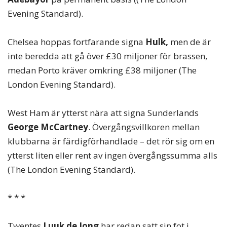
Evening Standard).
Chelsea hoppas fortfarande signa
Hulk,
men de är
inte beredda att gå över £30 miljoner för brassen,
medan Porto kräver omkring £38 miljoner (The
London Evening Standard).
West Ham är ytterst nära att signa Sunderlands
George McCartney
. Övergångsvillkoren mellan
klubbarna är färdigförhandlade – det rör sig om en
ytterst liten eller rent av ingen övergångssumma alls
(The London Evening Standard).
* * *
Twentes
Luuk de Jong
har redan satt sin fot i