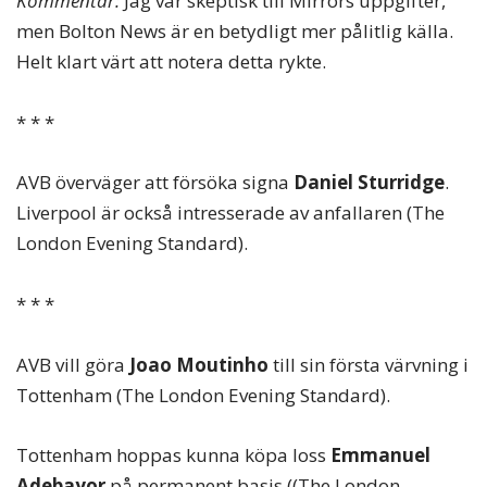
Kommentar:
Jag var skeptisk till Mirrors uppgifter,
men Bolton News är en betydligt mer pålitlig källa.
Helt klart värt att notera detta rykte.
* * *
AVB överväger att försöka signa
Daniel Sturridge
.
Liverpool är också intresserade av anfallaren (The
London Evening Standard).
* * *
AVB vill göra
Joao Moutinho
till sin första värvning i
Tottenham (The London Evening Standard).
Tottenham hoppas kunna köpa loss
Emmanuel
Adebayor
på permanent basis ((The London