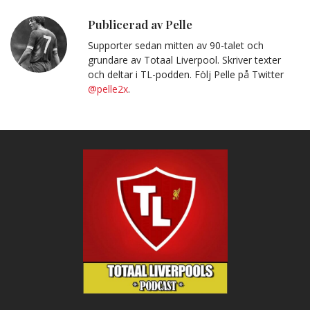
post
till
Urklipp
Publicerad av Pelle
Supporter sedan mitten av 90-talet och
grundare av Totaal Liverpool. Skriver texter
och deltar i TL-podden. Följ Pelle på Twitter
@pelle2x
.