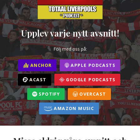
Upplev varje nytt avsnitt!
Följ med oss på:
ANCHOR
APPLE PODCASTS
ACAST
GOOGLE PODCASTS
SPOTIFY
OVERCAST
AMAZON MUSIC