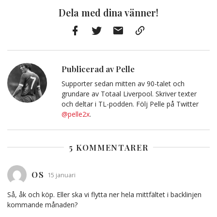
Dela med dina vänner!
Facebook
Twitter
E-
Kopiera
post
till
Urklipp
Publicerad av Pelle
Supporter sedan mitten av 90-talet och
grundare av Totaal Liverpool. Skriver texter
och deltar i TL-podden. Följ Pelle på Twitter
@pelle2x
.
5 KOMMENTARER
OS
15 januari
Så, åk och köp. Eller ska vi flytta ner hela mittfältet i backlinjen
kommande månaden?