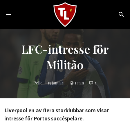
Toggle
navigation
Sveriges
största
Liverpool
LFC-intresse för
online
magazine!
Militão
Pelle
15 januari
1 min
5
Liverpool en av flera storklubbar som visar
intresse för Portos succéspelare.