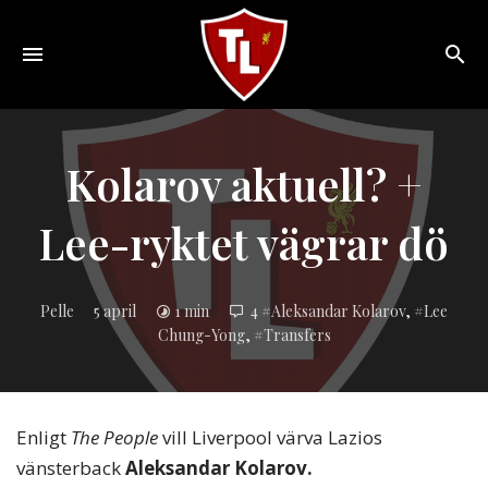
Toggle
navigation
Sveriges
största
Liverpool
Kolarov aktuell? +
online
magazine!
Lee-ryktet vägrar dö
Inlagd
Pelle
5 april
1 min
4
Aleksandar Kolarov
,
Lee
i:
Chung-Yong
,
Transfers
Enligt
The People
vill Liverpool värva Lazios
vänsterback
Aleksandar Kolarov.