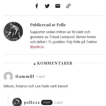
Facebook
Twitter
E-
Kopiera
post
till
Urklipp
Publicerad av Pelle
Supporter sedan mitten av 90-talet och
grundare av Totaal Liverpool. Skriver texter
och deltar i TL-podden. Följ Pelle på Twitter
@pelle2x
.
4 KOMMENTARER
Hammill
5 april
Wilson, Kolarov och Lee hade varit kanon!
pelle2x
STAFF
5 april