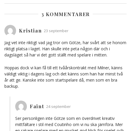
3 KOMMENTARER
Kristian
23 september
Jag vet inte riktigt vad jag tror om Götze, har svårt att se honom
riktigt platsa i laget. Han skulle inte peta någon där och i
dagsläget så har vi det gott ställt med spelare i mitten.
Hoppas dock vi kan få till ett tvåårskontrakt med Milner, känns
väldigt viktig i dagens lag och det känns som han har minst två
år att ge. Kanske inte som startspelare då, men som en bra
backup.
Faint
24 september
Ser personligen inte Götze som en överdrivet kreativ
mittfältare i stil med Coutinho om vi nu ska jämföra. Mer
en rakare spelare med en mycket god blick för spelet och