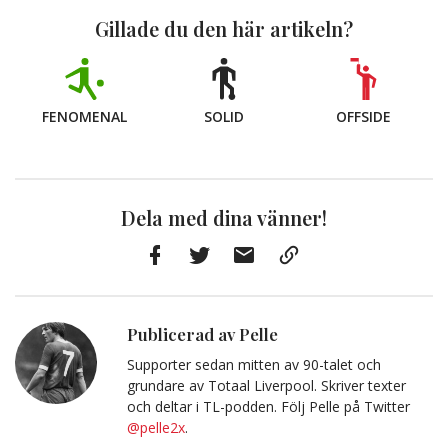
Gillade du den här artikeln?
FENOMENAL
SOLID
OFFSIDE
Dela med dina vänner!
Facebook
Twitter
E-
Kopiera
post
till
Urklipp
Publicerad av Pelle
Supporter sedan mitten av 90-talet och
grundare av Totaal Liverpool. Skriver texter
och deltar i TL-podden. Följ Pelle på Twitter
@pelle2x
.