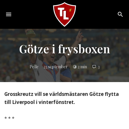
Toggle
navigation
Sveriges
största
Liverpool
Götze i frysboxen
online
magazine!
Pelle
23 september
2 min
3
Grosskreutz vill se världsmästaren Götze flytta
till Liverpool i vinterfönstret.
* * *