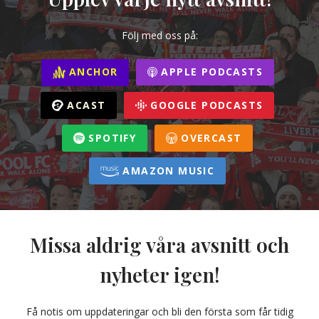
Följ med oss på:
ANCHOR
APPLE PODCASTS
ACAST
GOOGLE PODCASTS
SPOTIFY
OVERCAST
AMAZON MUSIC
Missa aldrig våra avsnitt och
nyheter igen!
Få notis om uppdateringar och bli den första som får tidig