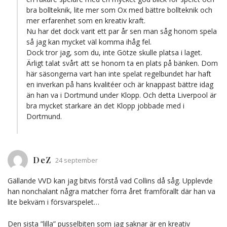
bra bollteknik, lite mer som Ox med bättre bollteknik och
mer erfarenhet som en kreativ kraft.
Nu har det dock varit ett par år sen man såg honom spela
så jag kan mycket väl komma ihåg fel.
Dock tror jag, som du, inte Götze skulle platsa i laget.
Ärligt talat svårt att se honom ta en plats på bänken. Dom
här säsongerna vart han inte spelat regelbundet har haft
en inverkan på hans kvalitéer och är knappast bättre idag
än han va i Dortmund under Klopp. Och detta Liverpool är
bra mycket starkare än det Klopp jobbade med i
Dortmund.
DeZ
24 september
Gällande VVD kan jag bitvis förstå vad Collins då såg. Upplevde
han nonchalant några matcher förra året framförallt där han va
lite bekväm i försvarspelet…
Den sista ”lilla” pusselbiten som jag saknar är en kreativ