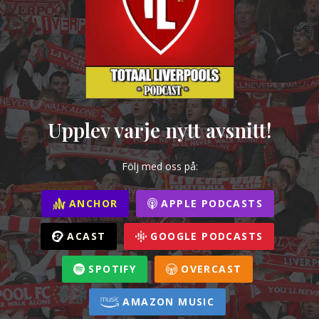
Upplev varje nytt avsnitt!
Följ med oss på:
ANCHOR
APPLE PODCASTS
ACAST
GOOGLE PODCASTS
SPOTIFY
OVERCAST
AMAZON MUSIC