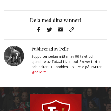
Dela med dina vänner!
Facebook
Twitter
E-
Kopiera
post
till
Urklipp
Publicerad av Pelle
Supporter sedan mitten av 90-talet och
grundare av Totaal Liverpool. Skriver texter
och deltar i TL-podden. Följ Pelle på Twitter
@pelle2x
.