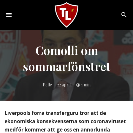
Toggle
navigation
Sveriges
största
Liverpool
Comolli om
online
magazine!
sommarfönstret
Pelle
22 april
1 min
Liverpools förra transferguru tror att de
ekonomiska konsekvenserna som coronaviruset
medför kommer att ge oss en annorlunda