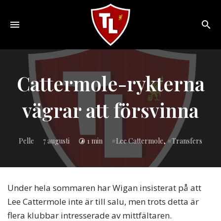
Toggle
navigation
Sveriges
största
Liverpool
Cattermole-rykterna
online
magazine!
vägrar att försvinna
Inlagd
Pelle
7 augusti
1 min
Lee Cattermole
,
Transfers
i:
Under hela sommaren har Wigan insisterat på att
Lee Cattermole inte är till salu, men trots detta är
flera klubbar intresserade av mittfältaren.