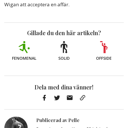
Wigan att acceptera en affär.
Gillade du den här artikeln?
FENOMENAL
SOLID
OFFSIDE
Dela med dina vänner!
Facebook
Twitter
E-
Kopiera
post
till
Urklipp
Publicerad av Pelle