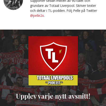
Supporter sedan mitten av 90-talet och
grundare av Totaal Liverpool. Skriver texter
och deltar i TL-podden. Följ Pelle på Twitter
@pelle2x
.
Upplev varje nytt avsnitt!