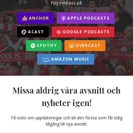
Följ med oss på:
ANCHOR
APPLE PODCASTS
ACAST
GOOGLE PODCASTS
SPOTIFY
OVERCAST
AMAZON MUSIC
Missa aldrig våra avsnitt och
nyheter igen!
Få notis om uppdateringar och bli den första som får tidig
tillgång till nya avsnitt.