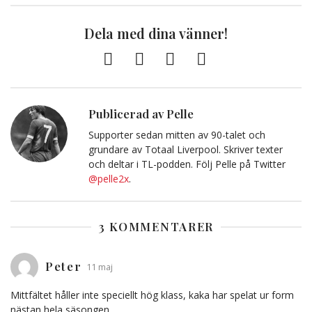
Dela med dina vänner!
Facebook
Twitter
E-
Kopiera
post
till
Urklipp
Publicerad av Pelle
Supporter sedan mitten av 90-talet och
grundare av Totaal Liverpool. Skriver texter
och deltar i TL-podden. Följ Pelle på Twitter
@pelle2x
.
3 KOMMENTARER
Peter
11 maj
Mittfältet håller inte speciellt hög klass, kaka har spelat ur form
nästan hela säsongen