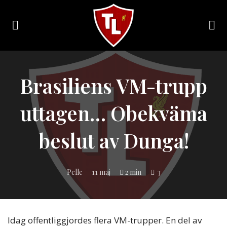
Toggle
navigation
Sveriges
största
Liverpool
Brasiliens VM-trupp
online
magazine!
uttagen… Obekväma
beslut av Dunga!
Pelle
11 maj
2 min
3
Idag offentliggjordes flera VM-trupper. En del av