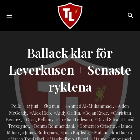
Toggle
navigation
Sveriges
största
Liverpool
Ballack klar för
online
magazine!
Leverkusen + Senaste
ryktena
Inlagd
Pelle
25 juni
2 min
Ahmed Al-Muhammadi
,
Aiden
i:
McGeady
,
Alex Hleb
,
Andy Griffin
,
Bojan Krkic
,
Christian
Benitez
,
Craig Bellamy
,
Cristian Ledesma
,
David Silva
,
David
Trezeguet
,
Dennis Rommendahl
,
Domenico Criscito
,
James
Milner
,
James Rodriguez
,
Julio Baptista
,
Mahamadou Diarra
,
Marco Torsiglieri
,
Massimiliano Allegri
,
Mauro Camoranesi
,