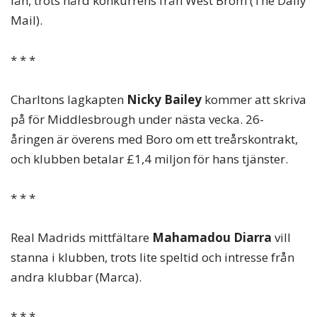
lån, trots hård konkurrens från West Brom (The Daily
Mail).
* * *
Charltons lagkapten
Nicky Bailey
kommer att skriva
på för Middlesbrough under nästa vecka. 26-
åringen är överens med Boro om ett treårskontrakt,
och klubben betalar £1,4 miljon för hans tjänster.
* * *
Real Madrids mittfältare
Mahamadou Diarra
vill
stanna i klubben, trots lite speltid och intresse från
andra klubbar (Marca).
* * *