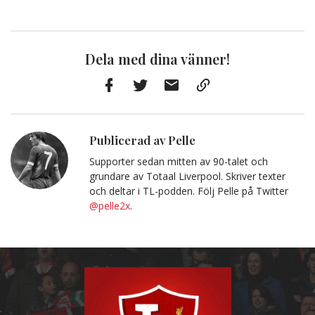
Dela med dina vänner!
Facebook
Twitter
E-
Kopiera
post
till
Urklipp
Publicerad av Pelle
Supporter sedan mitten av 90-talet och
grundare av Totaal Liverpool. Skriver texter
och deltar i TL-podden. Följ Pelle på Twitter
@pelle2x
.