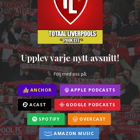
Upplev varje nytt avsnitt!
Följ med oss på:
ANCHOR
APPLE PODCASTS
ACAST
GOOGLE PODCASTS
SPOTIFY
OVERCAST
AMAZON MUSIC