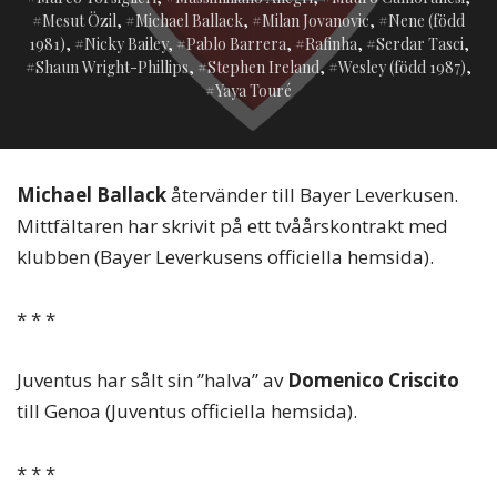
Mesut Özil
,
Michael Ballack
,
Milan Jovanovic
,
Nene (född
1981)
,
Nicky Bailey
,
Pablo Barrera
,
Rafinha
,
Serdar Tasci
,
Shaun Wright-Phillips
,
Stephen Ireland
,
Wesley (född 1987)
,
Yaya Touré
Michael Ballack
återvänder till Bayer Leverkusen.
Mittfältaren har skrivit på ett tvåårskontrakt med
klubben (Bayer Leverkusens officiella hemsida).
* * *
Juventus har sålt sin ”halva” av
Domenico Criscito
till Genoa (Juventus officiella hemsida).
* * *