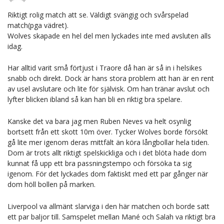
Riktigt rolig match att se. Väldigt svängig och svårspelad
match(pga vädret).
Wolves skapade en hel del men lyckades inte med avsluten alls
idag.
Har alltid varit små förtjust i Traore då han är så in i helsikes
snabb och direkt. Dock är hans stora problem att han är en rent
av usel avslutare och lite för självisk. Om han tränar avslut och
lyfter blicken ibland så kan han bli en riktig bra spelare.
Kanske det va bara jag men Ruben Neves va helt osynlig
bortsett från ett skott 10m över. Tycker Wolves borde försökt
gå lite mer igenom deras mittfält än köra långbollar hela tiden.
Dom är trots allt riktigt spelskickliga och i det blöta hade dom
kunnat få upp ett bra passningstempo och försöka ta sig
igenom. För det lyckades dom faktiskt med ett par gånger när
dom höll bollen på marken.
Liverpool va allmänt slarviga i den här matchen och borde satt
ett par baljor till. Samspelet mellan Mané och Salah va riktigt bra