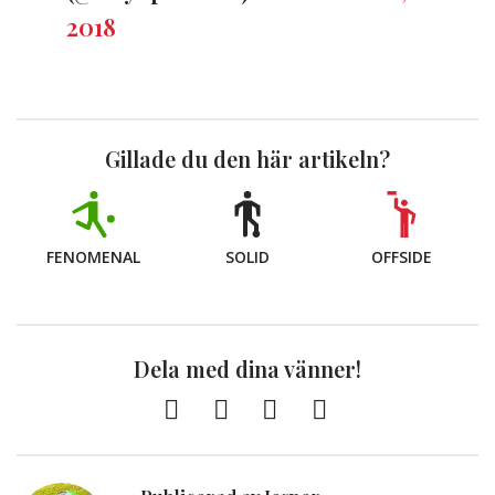
2018
Gillade du den här artikeln?
FENOMENAL
SOLID
OFFSIDE
Dela med dina vänner!
Facebook
Twitter
E-
Kopiera
post
till
Urklipp