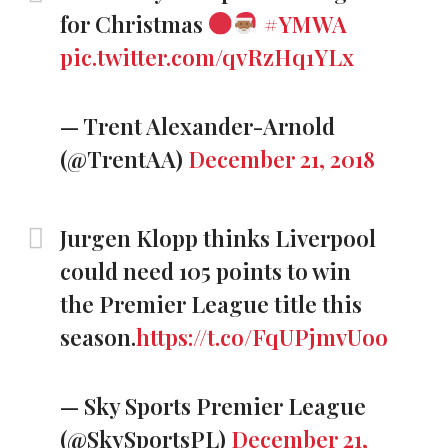
for Christmas
#YMWA
pic.twitter.com/qvRzHq1YLx
— Trent Alexander-Arnold
(@TrentAA)
December 21, 2018
Jurgen Klopp thinks Liverpool
could need 105 points to win
the Premier League title this
season.
https://t.co/FqUPjmvUoo
— Sky Sports Premier League
(@SkySportsPL)
December 21,