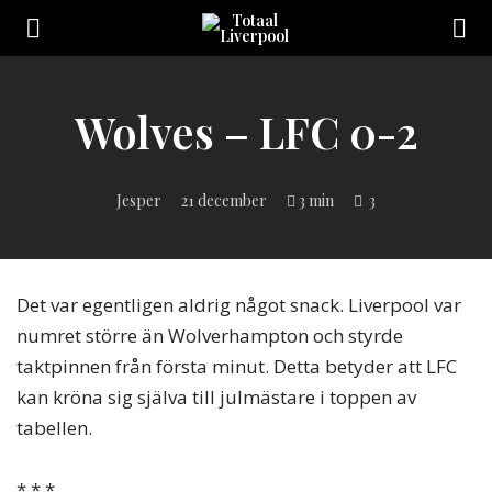
Toggle
navigation
Sveriges
största
Liverpool
Wolves – LFC 0-2
online
magazine!
Jesper
21 december
3 min
3
Det var egentligen aldrig något snack. Liverpool var
numret större än Wolverhampton och styrde
taktpinnen från första minut. Detta betyder att LFC
kan kröna sig själva till julmästare i toppen av
tabellen.
* * *