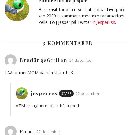
Publicerad av Jesper
Har skrivit för och utvecklat Totaal Liverpool
sen 2009 tillsammans med min radarpartner
Pelle. Följ Jesper på Twitter
@JesperEss
.
3 KOMMENTARER
BredängsGrillen
21 december
TAA är min MOM då han står i TTK ….
jesperess
STAFF
22 december
ATM är jag beredd att hålla med
Faint
22 december