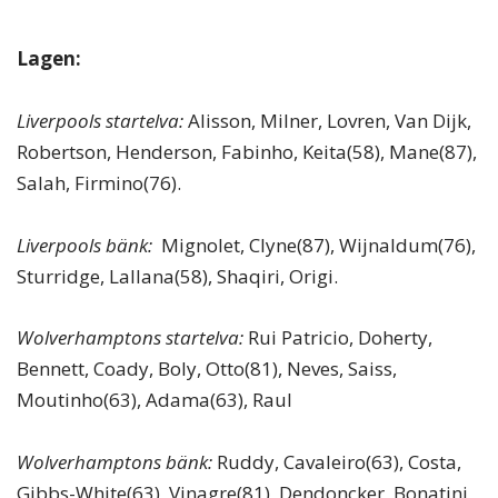
Lagen:
Liverpools startelva:
Alisson, Milner, Lovren, Van Dijk,
Robertson, Henderson, Fabinho, Keita(58), Mane(87),
Salah, Firmino(76).
Liverpools bänk:
Mignolet, Clyne(87), Wijnaldum(76),
Sturridge, Lallana(58), Shaqiri, Origi.
Wolverhamptons startelva:
Rui Patricio, Doherty,
Bennett, Coady, Boly, Otto(81), Neves, Saiss,
Moutinho(63), Adama(63), Raul
Wolverhamptons bänk:
Ruddy, Cavaleiro(63), Costa,
Gibbs-White(63), Vinagre(81), Dendoncker, Bonatini