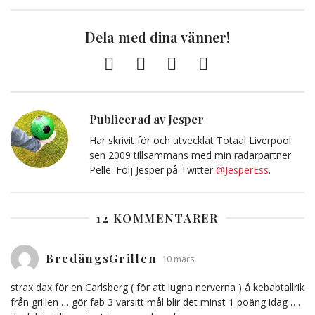
Dela med dina vänner!
Facebook
Twitter
E-
Kopiera
post
till
Urklipp
Publicerad av Jesper
Har skrivit för och utvecklat Totaal Liverpool
sen 2009 tillsammans med min radarpartner
Pelle. Följ Jesper på Twitter
@JesperEss
.
12 KOMMENTARER
BredängsGrillen
10 mars
strax dax för en Carlsberg ( för att lugna nerverna ) å kebabtallrik
från grillen … gör fab 3 varsitt mål blir det minst 1 poäng idag ….