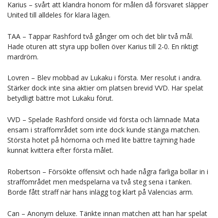
Karius – svårt att klandra honom för målen då försvaret släpper
United till alldeles för klara lägen.
TAA – Tappar Rashford två gånger om och det blir två mål.
Hade oturen att styra upp bollen över Karius till 2-0. En riktigt
mardröm.
Lovren – Blev mobbad av Lukaku i första. Mer resolut i andra.
Stärker dock inte sina aktier om platsen brevid VVD. Har spelat
betydligt bättre mot Lukaku förut.
VVD – Spelade Rashford onside vid första och lämnade Mata
ensam i straffområdet som inte dock kunde stänga matchen.
Största hotet på hörnorna och med lite bättre tajming hade
kunnat kvittera efter första målet.
Robertson – Försökte offensivt och hade några farliga bollar in i
straffområdet men medspelarna va två steg sena i tanken.
Borde fått straff när hans inlägg tog klart på Valencias arm.
Can – Anonym deluxe. Tänkte innan matchen att han har spelat