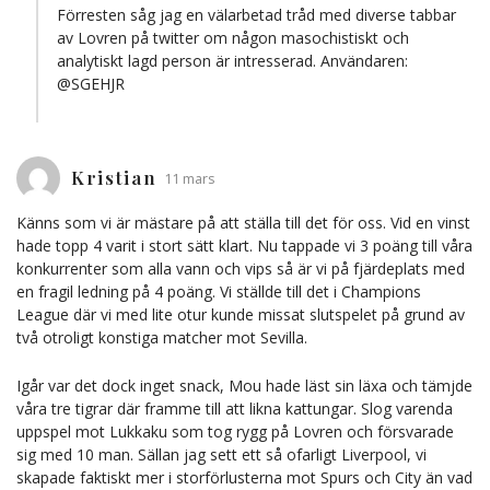
Förresten såg jag en välarbetad tråd med diverse tabbar
av Lovren på twitter om någon masochistiskt och
analytiskt lagd person är intresserad. Användaren:
@SGEHJR
Kristian
11 mars
Känns som vi är mästare på att ställa till det för oss. Vid en vinst
hade topp 4 varit i stort sätt klart. Nu tappade vi 3 poäng till våra
konkurrenter som alla vann och vips så är vi på fjärdeplats med
en fragil ledning på 4 poäng. Vi ställde till det i Champions
League där vi med lite otur kunde missat slutspelet på grund av
två otroligt konstiga matcher mot Sevilla.
Igår var det dock inget snack, Mou hade läst sin läxa och tämjde
våra tre tigrar där framme till att likna kattungar. Slog varenda
uppspel mot Lukkaku som tog rygg på Lovren och försvarade
sig med 10 man. Sällan jag sett ett så ofarligt Liverpool, vi
skapade faktiskt mer i storförlusterna mot Spurs och City än vad