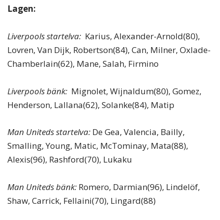
Lagen:
Liverpools startelva:
Karius, Alexander-Arnold(80),
Lovren, Van Dijk, Robertson(84), Can, Milner, Oxlade-
Chamberlain(62), Mane, Salah, Firmino
Liverpools bänk:
Mignolet, Wijnaldum(80), Gomez,
Henderson, Lallana(62), Solanke(84), Matip
Man Uniteds startelva:
De Gea, Valencia, Bailly,
Smalling, Young, Matic, McTominay, Mata(88),
Alexis(96), Rashford(70), Lukaku
Man Uniteds bänk:
Romero, Darmian(96), Lindelöf,
Shaw, Carrick, Fellaini(70), Lingard(88)