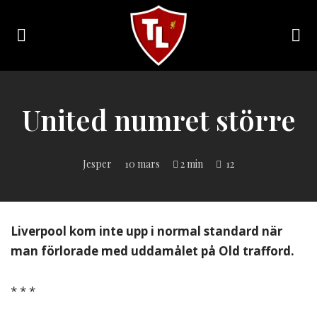
Toggle
navigation
Sveriges
största
Liverpool
United numret större
online
magazine!
Jesper
10 mars
2 min
12
Liverpool kom inte upp i normal standard när
man förlorade med uddamålet på Old trafford.
* * *