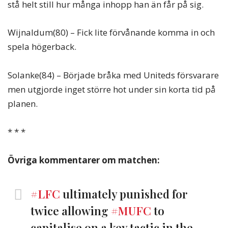
stå helt still hur många inhopp han än får på sig.
Wijnaldum(80) – Fick lite förvånande komma in och
spela högerback.
Solanke(84) – Började bråka med Uniteds försvarare
men utgjorde inget större hot under sin korta tid på
planen.
* * *
Övriga kommentarer om matchen:
#LFC
ultimately punished for
twice allowing
#MUFC
to
capitalise on a key tactic in the