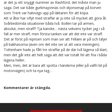
är det ju ett snyggt nummer av Rashford, det måste man ju
säga. Det var både gurkmajonnäs och dijonsenap på korven
som Trent var halvvägs upp på läktaren för att köpa.
Att vi åter har oflyt med straffar är ju inte så mycket att göra åt.
Svårbedömda situationer båda två. Bollen tar på armen,
absolut, men straff? Tja kanske… nästa sekvens tycker jag i så
fall är mer straff, men första tanken var att det inte var straff.
Det är först på reprisen som man ser att Fellaini är på och täljer
på bakhasorna (även om det inte ser ut att vara meningen).
Tottenham hade ju fått tre straffar på de där två lägena så klart,
men det går inte att helt säga att det var totalt fel att fria i båda
lägena heller..
Men, men, det är bara att spotta i händerna (eller på valfri bil på
motorvägen) och ta nya tag…
Kommentarer är stängda.