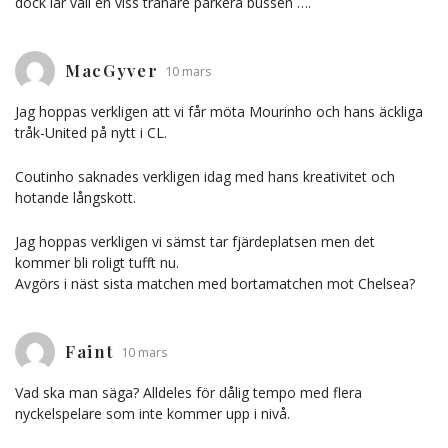
dock lär väll en viss tränare parkera bussen ….
MacGyver
10 mars
Jag hoppas verkligen att vi får möta Mourinho och hans äckliga
tråk-United på nytt i CL.
Coutinho saknades verkligen idag med hans kreativitet och
hotande långskott.
Jag hoppas verkligen vi sämst tar fjärdeplatsen men det
kommer bli roligt tufft nu.
Avgörs i näst sista matchen med bortamatchen mot Chelsea?
Faint
10 mars
Vad ska man säga? Alldeles för dålig tempo med flera
nyckelspelare som inte kommer upp i nivå.