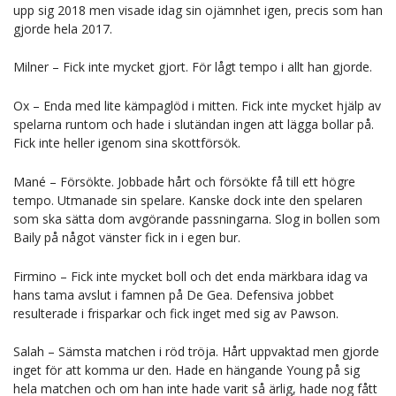
upp sig 2018 men visade idag sin ojämnhet igen, precis som han
gjorde hela 2017.
Milner – Fick inte mycket gjort. För lågt tempo i allt han gjorde.
Ox – Enda med lite kämpaglöd i mitten. Fick inte mycket hjälp av
spelarna runtom och hade i slutändan ingen att lägga bollar på.
Fick inte heller igenom sina skottförsök.
Mané – Försökte. Jobbade hårt och försökte få till ett högre
tempo. Utmanade sin spelare. Kanske dock inte den spelaren
som ska sätta dom avgörande passningarna. Slog in bollen som
Baily på något vänster fick in i egen bur.
Firmino – Fick inte mycket boll och det enda märkbara idag va
hans tama avslut i famnen på De Gea. Defensiva jobbet
resulterade i frisparkar och fick inget med sig av Pawson.
Salah – Sämsta matchen i röd tröja. Hårt uppvaktad men gjorde
inget för att komma ur den. Hade en hängande Young på sig
hela matchen och om han inte hade varit så ärlig, hade nog fått