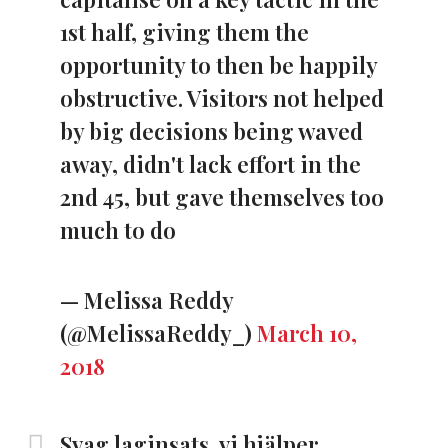
1st half, giving them the
opportunity to then be happily
obstructive. Visitors not helped
by big decisions being waved
away, didn't lack effort in the
2nd 45, but gave themselves too
much to do
— Melissa Reddy
(@MelissaReddy_)
March 10,
2018
Svag laginsats, vi hjälper