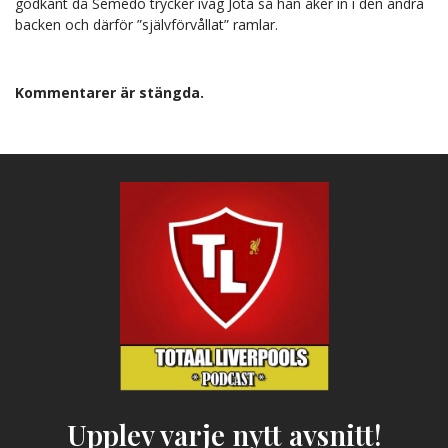
godkänt då Semedo trycker iväg Jota så han åker in i den andra
backen och därför ”självförvållat” ramlar.
Kommentarer är stängda.
Upplev varje nytt avsnitt!