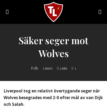
Toggle
navigation
Sveriges
största
Liverpool
Säker seger mot
online
magazine!
Wolves
Pelle
2 mars
2 min
1
Liverpool tog en relativt övertygande seger när
Wolves besegrades med 2-0 efter mål av van Dijk
och Salah.