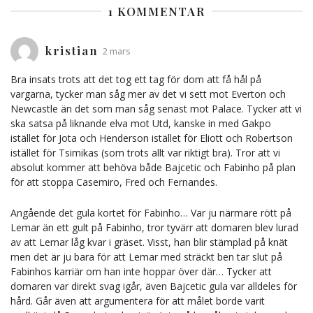
1 KOMMENTAR
kristian
2 mars
Bra insats trots att det tog ett tag för dom att få hål på
vargarna, tycker man såg mer av det vi sett mot Everton och
Newcastle än det som man såg senast mot Palace. Tycker att vi
ska satsa på liknande elva mot Utd, kanske in med Gakpo
istället för Jota och Henderson istället för Eliott och Robertson
istället för Tsimikas (som trots allt var riktigt bra). Tror att vi
absolut kommer att behöva både Bajcetic och Fabinho på plan
för att stoppa Casemiro, Fred och Fernandes.
Angående det gula kortet för Fabinho… Var ju närmare rött på
Lemar än ett gult på Fabinho, tror tyvärr att domaren blev lurad
av att Lemar låg kvar i gräset. Visst, han blir stämplad på knät
men det är ju bara för att Lemar med sträckt ben tar slut på
Fabinhos karriär om han inte hoppar över där… Tycker att
domaren var direkt svag igår, även Bajcetic gula var alldeles för
hård. Går även att argumentera för att målet borde varit