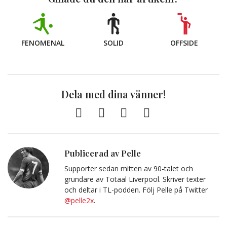
FENOMENAL
SOLID
OFFSIDE
Dela med dina vänner!
Facebook
Twitter
E-
Kopiera
post
till
Urklipp
Publicerad av Pelle
Supporter sedan mitten av 90-talet och
grundare av Totaal Liverpool. Skriver texter
och deltar i TL-podden. Följ Pelle på Twitter
@pelle2x
.