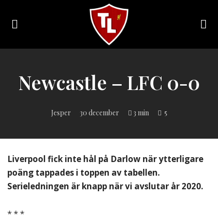
Toggle
navigation
Sveriges
största
Liverpool
Newcastle – LFC 0-0
online
magazine!
Jesper
30 december
3 min
5
Liverpool fick inte hål på Darlow när ytterligare
poäng tappades i toppen av tabellen.
Serieledningen är knapp när vi avslutar år 2020.
* * *