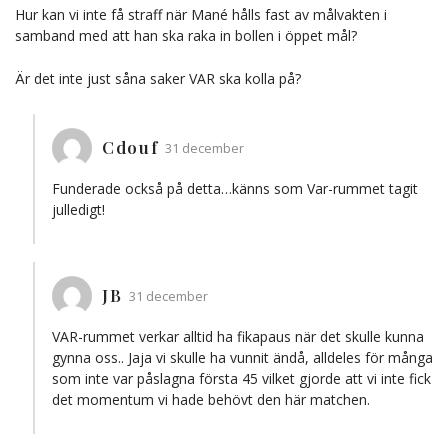
Hur kan vi inte få straff när Mané hålls fast av målvakten i
samband med att han ska raka in bollen i öppet mål?
Är det inte just såna saker VAR ska kolla på?
Cdouf
31 december
Funderade också på detta…känns som Var-rummet tagit
julledigt!
JB
31 december
VAR-rummet verkar alltid ha fikapaus när det skulle kunna
gynna oss.. Jaja vi skulle ha vunnit ändå, alldeles för många
som inte var påslagna första 45 vilket gjorde att vi inte fick
det momentum vi hade behövt den här matchen.