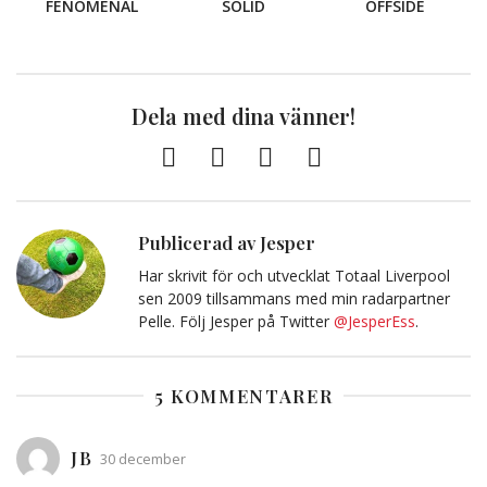
FENOMENAL
SOLID
OFFSIDE
Dela med dina vänner!
Facebook
Twitter
E-
Kopiera
post
till
Urklipp
Publicerad av Jesper
Har skrivit för och utvecklat Totaal Liverpool
sen 2009 tillsammans med min radarpartner
Pelle. Följ Jesper på Twitter
@JesperEss
.
5 KOMMENTARER
JB
30 december