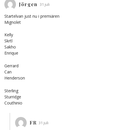
Jörgen
31 juli
Startelvan just nu i premiären
Mignolet
Kelly
Skrtl
Sakho
Enrique
Gerrard
Can
Henderson
Sterling
Sturridge
Couthinio
FR
31 juli