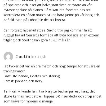
på spelarna och inser att halva startelvan är dyrare än vår
dyraste spelare på planen. Så vi kan inte förvänta oss att
kontrollera en sådan match. Vi kan bära jämnt på vår borg och
Anfield. Men på Etihad blir det att kontra.
Can fortsatt hyperkul att se. Sakho tror jag kommer få ett
ruggigt bra år! Gerrards förmåga att byta bollsida är en extrem
tillgång och Sterling kan göra 15-20 mål i år.
Coutinho
31 juli
Jag tycker det var en bra match och högt tempo för att vara en
träningsmatch.
Bäst i lfc: hendo, Coates och sterling
Sämst: Johnson och Kelly.
Tänk om vi kunde få in två bra ytterbackar på resp kant, det
skulle kännas mkt bättre. Hoppas BR inser detta och pröjsar det
som krävs för moreno o manqe.