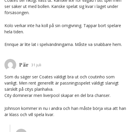
Coates ser riktigt vass ut. Kanske lite för vågad i sitt spel men
ser säker ut med bollen. Kanske spelat sig kvar i laget under
försäsongen.
Kolo verkar inte ha koll på sin omgivning. Tappar bort spelare
hela tiden.
Enrique är lite lat i spelvändningarna. Måste va snabbare hem.
Pär
31 juli
Som du säger ser Coates väldigt bra ut och coutinho som
vanligt. Men rent generellt är passningsspelet väldigt slarvigt
särskilt på citys planhalva.
City dominerar men liverpool skapar en del bra chanser.
Johnson kommer in nu i andra och han måste börja visa att han
är klass och vill spela kvar.