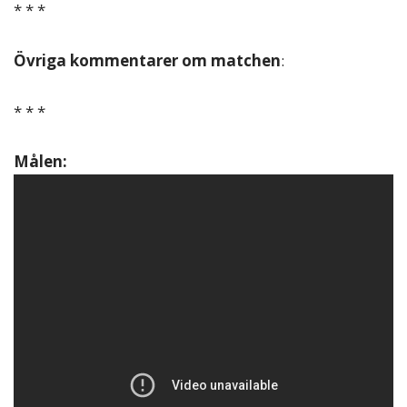
* * *
Övriga kommentarer om matchen
:
* * *
Målen: