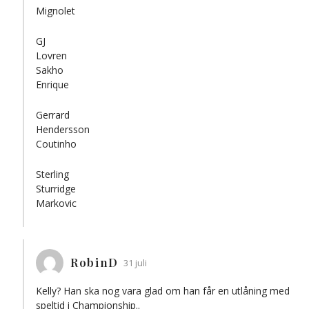
Mignolet
GJ
Lovren
Sakho
Enrique
Gerrard
Hendersson
Coutinho
Sterling
Sturridge
Markovic
RobinD
31 juli
Kelly? Han ska nog vara glad om han får en utlåning med
speltid i Championship..