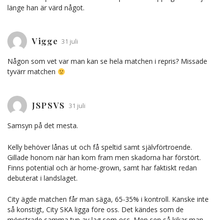
länge han är värd något.
Vigge
31 juli
Någon som vet var man kan se hela matchen i repris? Missade
tyvärr matchen
JSPSVS
31 juli
Samsyn på det mesta.
Kelly behöver lånas ut och få speltid samt självförtroende.
Gillade honom när han kom fram men skadorna har förstört.
Finns potential och är home-grown, samt har faktiskt redan
debuterat i landslaget.
City ägde matchen får man säga, 65-35% i kontroll. Kanske inte
så konstigt, City SKA ligga före oss. Det kändes som de
mönstrade samma typ av lag som oss. Men sen så kikar man