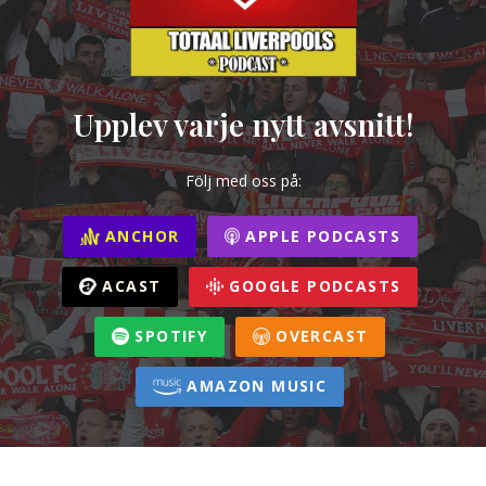
Upplev varje nytt avsnitt!
Följ med oss på:
ANCHOR
APPLE PODCASTS
ACAST
GOOGLE PODCASTS
SPOTIFY
OVERCAST
AMAZON MUSIC