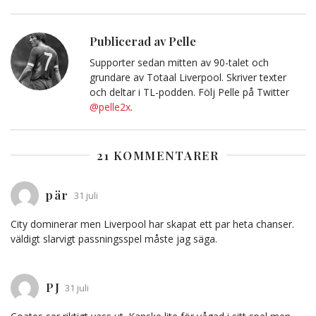
Facebook
Twitter
E-
Kopiera
post
till
Urklipp
Publicerad av Pelle
Supporter sedan mitten av 90-talet och
grundare av Totaal Liverpool. Skriver texter
och deltar i TL-podden. Följ Pelle på Twitter
@pelle2x
.
21 KOMMENTARER
pär
31 juli
City dominerar men Liverpool har skapat ett par heta chanser.
väldigt slarvigt passningsspel måste jag säga.
PJ
31 juli