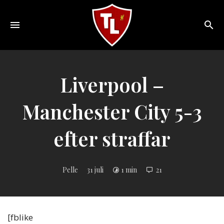
Toggle
navigation
Sveriges
största
Liverpool
Liverpool –
online
magazine!
Manchester City 5-3
efter straffar
Pelle
31 juli
1 min
21
[fblike