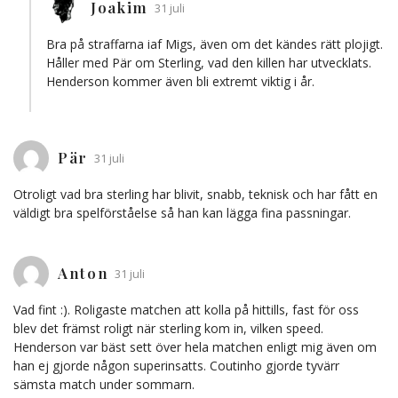
Joakim
31 juli
Bra på straffarna iaf Migs, även om det kändes rätt plojigt.
Håller med Pär om Sterling, vad den killen har utvecklats.
Henderson kommer även bli extremt viktig i år.
Pär
31 juli
Otroligt vad bra sterling har blivit, snabb, teknisk och har fått en
väldigt bra spelförståelse så han kan lägga fina passningar.
Anton
31 juli
Vad fint :). Roligaste matchen att kolla på hittills, fast för oss
blev det främst roligt när sterling kom in, vilken speed.
Henderson var bäst sett över hela matchen enligt mig även om
han ej gjorde någon superinsatts. Coutinho gjorde tyvärr
sämsta match under sommarn.