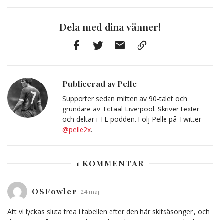
Dela med dina vänner!
Facebook
Twitter
E-
Kopiera
post
till
Urklipp
Publicerad av Pelle
Supporter sedan mitten av 90-talet och
grundare av Totaal Liverpool. Skriver texter
och deltar i TL-podden. Följ Pelle på Twitter
@pelle2x
.
1 KOMMENTAR
OSFowler
24 maj
Att vi lyckas sluta trea i tabellen efter den här skitsäsongen, och