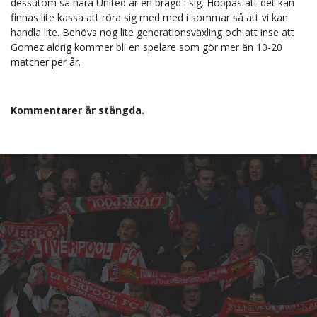
dessutom så nära United är en bragd i sig. Hoppas att det kan
finnas lite kassa att röra sig med med i sommar så att vi kan
handla lite. Behövs nog lite generationsväxling och att inse att
Gomez aldrig kommer bli en spelare som gör mer än 10-20
matcher per år.
Kommentarer är stängda.