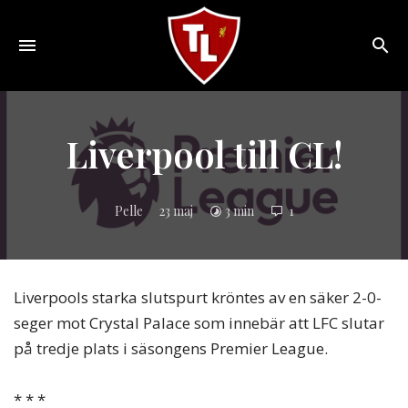
Toggle
navigation
Sveriges
största
Liverpool
Liverpool till CL!
online
magazine!
Pelle
23 maj
3 min
1
Liverpools starka slutspurt kröntes av en säker 2-0-
seger mot Crystal Palace som innebär att LFC slutar
på tredje plats i säsongens Premier League.
* * *