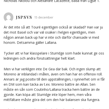
Nicholas Nkolou och Alexandre Lacazette, båda från Ligue 1.
JSPSVS
15 december
Är det inte så att Touré egentligen också är skadad? Han var ju
det mot Basel och var väl osäker i helgen egentligen, men
någon annan back-up har vi inte och därför chansade vi med
honom. Detsamma gäller Lallana.
Tycker att vi har klasspelare i Sturridge som hade kunnat ge oss
ledningen och andra förutsättningar helt klart.
Men vi har verkligen inte De Gea där bak. Och ingen slump att
Moreno är inblandad i målen, även om han har en offensiv roll.
Annars är jag positiv till den uppställningen, i synnerhet om vi får
en DM som kan täcka av t.ex. Moreno bättre än Allan. Sen
måste en sån som Coutinho/Lallana tracka hem bättre än de
gjorde. Kan köpa att Sturridge inte löper hem, men våra
mittfältare måste göra det om den här balansen ska fungera.