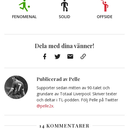
FENOMENAL
SOLID
OFFSIDE
Dela med dina vänner!
Facebook
Twitter
E-
Kopiera
post
till
Urklipp
Publicerad av Pelle
Supporter sedan mitten av 90-talet och
grundare av Totaal Liverpool. Skriver texter
och deltar i TL-podden. Följ Pelle på Twitter
@pelle2x
.
14 KOMMENTARER