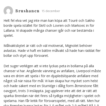
Brushanen
15 december
Helt fel elva vet jag inte man kan köpa att Touré och Sakho
borde spela istället för Skrtl och Lovren och Markovic in för
Lallana. Vi skapade många chanser igår och var bestämda i
spelet.
Målvaktsbytet är rätt och väl motiverat, Mignolet behöver
avlastas. Hade vi haft en bättre målvakt så hade han räddat fler
bollar och styrt upp försvaret.
Det suger verkligen att vi inte lyckas peta in bollarna på alla
chanser vi har. Angående värvning av anfallare, Liverpool måste
vara en dröm att spela i för en djupledslöpande anfallare med
något så när näsa för mål. Vi kan skapa hur mycket som helst
och hade säkert med en Sturridge i dålig form åtminstone fått
oavgjort, trots 3 insläppta. Jag upplever inte att det är rätt att
sparka Brendan när det finns så tydliga möjligheter i spelet och
spelarna. Han får kritik för försvarsspelet, med all rätt. Men hur
ska Brendan kunna lastas för 1-0-målet och 2-0-målet? På 1-0