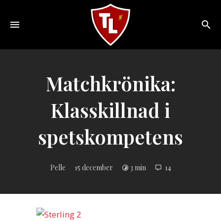
Toggle
navigation
Sveriges
största
Liverpool
Matchkrönika:
online
magazine!
Klasskillnad i
spetskompetens
Pelle
15 december
3 min
14