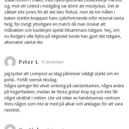
sig, mot ett United i medgång var dömt att misslyckas. Det är
såklart inte Jones fel att det blev förlust, men de tre målen i
baken stärkte knappast hans självförtroende inför Arsenal nästa
helg, för övrigt ytterligare en match då man önskat att
målvakten och backlinjen spelat tillsammans tidigare. Nej, om
nu Rodgers ville flytta på Mignolet borde han gjort det tidigare,
alternativt väntat lite.
Peter L
15 december
Jag tycker att Liverpool av idag påminner väldigt starkt om en
polsk.. Förlåt svensk riksdag.
Några springer lite vilset omkring på vänsterkanten, några andra
på högerflanken, medan de flesta grötar ihop sig och inte får
något uträttat i mitten. Lite vid sidan av händelsernas centrum
finns någon som inte är med på allvar och anklagas för att vara
rasistisk.