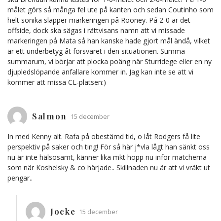
målet görs så många fel ute på kanten och sedan Coutinho som
helt sonika släpper markeringen på Rooney. På 2-0 är det
offside, dock ska sägas i rättvisans namn att vi missade
markeringen på Mata så han kanske hade gjort mål ändå, vilket
är ett underbetyg åt försvaret i den situationen. Summa
summarum, vi börjar att plocka poäng när Sturridege eller en ny
djupledslöpande anfallare kommer in. Jag kan inte se att vi
kommer att missa CL-platsen:)
Salmon
15 december
In med Kenny alt. Rafa på obestämd tid, o låt Rodgers få lite
perspektiv på saker och ting! För så här j*vla lågt han sänkt oss
nu är inte hälsosamt, känner lika mkt hopp nu inför matcherna
som när Koshelsky & co härjade.. Skillnaden nu är att vi vräkt ut
pengar..
Jocke
15 december