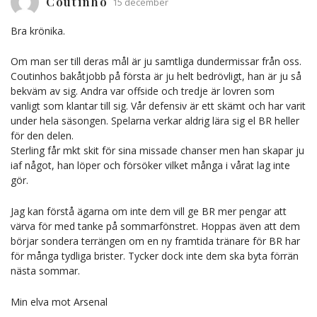
Coutinho
15 december
Bra krönika.
Om man ser till deras mål är ju samtliga dundermissar från oss.
Coutinhos bakåtjobb på första är ju helt bedrövligt, han är ju så
bekväm av sig. Andra var offside och tredje är lovren som
vanligt som klantar till sig. Vår defensiv är ett skämt och har varit
under hela säsongen. Spelarna verkar aldrig lära sig el BR heller
för den delen.
Sterling får mkt skit för sina missade chanser men han skapar ju
iaf något, han löper och försöker vilket många i vårat lag inte
gör.
Jag kan förstå ägarna om inte dem vill ge BR mer pengar att
värva för med tanke på sommarfönstret. Hoppas även att dem
börjar sondera terrängen om en ny framtida tränare för BR har
för många tydliga brister. Tycker dock inte dem ska byta förrän
nästa sommar.
Min elva mot Arsenal