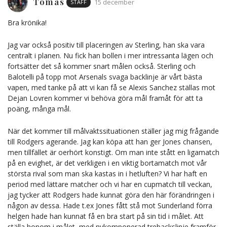
Tomas
STAFF
15 december
Bra krönika!
Jag var också positiv till placeringen av Sterling, han ska vara
centralt i planen. Nu fick han bollen i mer intressanta lägen och
fortsätter det så kommer snart målen också. Sterling och
Balotelli på topp mot Arsenals svaga backlinje är vårt bästa
vapen, med tanke på att vi kan få se Alexis Sanchez ställas mot
Dejan Lovren kommer vi behöva göra mål framåt för att ta
poäng, många mål.
När det kommer till målvaktssituationen ställer jag mig frågande
till Rodgers agerande. Jag kan köpa att han ger Jones chansen,
men tillfället är oerhört konstigt. Om man inte stått en ligamatch
på en evighet, är det verkligen i en viktig bortamatch mot vår
största rival som man ska kastas in i hetluften? Vi har haft en
period med lättare matcher och vi har en cupmatch till veckan,
jag tycker att Rodgers hade kunnat göra den här förändringen i
någon av dessa. Hade t.ex Jones fått stå mot Sunderland förra
helgen hade han kunnat få en bra start på sin tid i målet. Att
ställa honom i målet, med nykomponerad trebackslinje framför