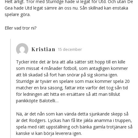
Helt ärligt. Tror med Sturridge hade vi legat för Utd. Och utan De
Gea hade Utd legat sämre än oss nu. Sån skillnad kan enstaka
spelare göra.
Eller vad tror ni?
Kristian
15 december
Tycker inte det är bra att alla sätter sitt hopp till en kille
som missat 4 månader fotboll, som antagligen kommer
att bli skadad så fort han snörar på sig skorna igen.
Sturridge är tyvärr en spelare som max kommer spela 20
matcher en bra säsong, fattar inte varför det tog sån tid
för ledningen att hitta en ersättare så att man tillslut
panikköpte Balotelli…
Nä, är det nån som kan vända detta sjunkande skepp så
är det Rodgers. Lyckas han få lite jäkla anamma i truppen,
spela med rätt uppställning och bänka gamla trotjänare så
kanske vi kan börja leverera igen.