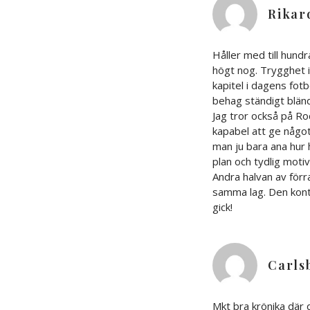
Rikar
Håller med till hundr
högt nog. Trygghet i
kapitel i dagens fotb
behag ständigt bländ
Jag tror också på Ro
kapabel att ge något
man ju bara ana hur 
plan och tydlig moti
Andra halvan av förr
samma lag. Den konti
gick!
Carls
Mkt bra krönika där 