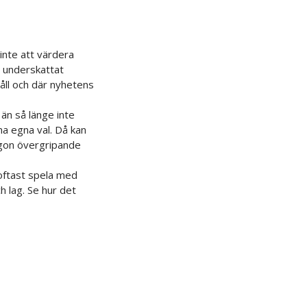
 inte att värdera
t underskattat
håll och där nyhetens
än så länge inte
na egna val. Då kan
ågon övergripande
 oftast spela med
h lag. Se hur det