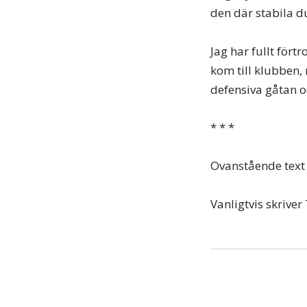
den där stabila d
Jag har fullt fört
kom till klubben,
defensiva gåtan o
* * *
Ovanstående text 
Vanligtvis skrive