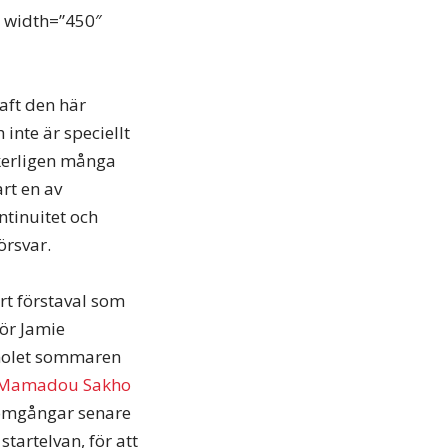
” width=”450″
aft den här
nte är speciellt
äkerligen många
art en av
ntinuitet och
örsvar.
rt förstaval som
för Jamie
gnolet sommaren
Mamadou Sakho
 omgångar senare
startelvan, för att