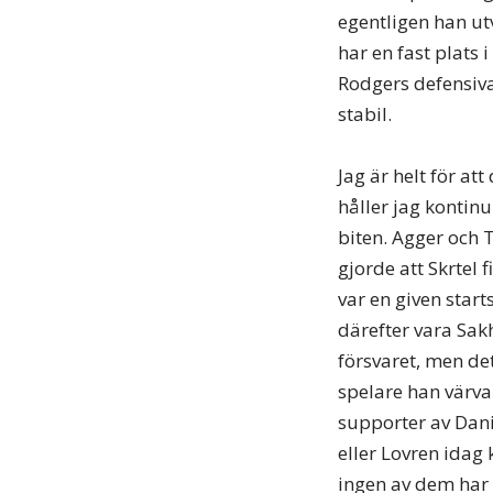
egentligen han ut
har en fast plats 
Rodgers defensiva
stabil.
Jag är helt för at
håller jag kontinu
biten. Agger och 
gjorde att Skrtel 
var en given start
därefter vara Sakh
försvaret, men det
spelare han värvar
supporter av Danie
eller Lovren idag
ingen av dem har 