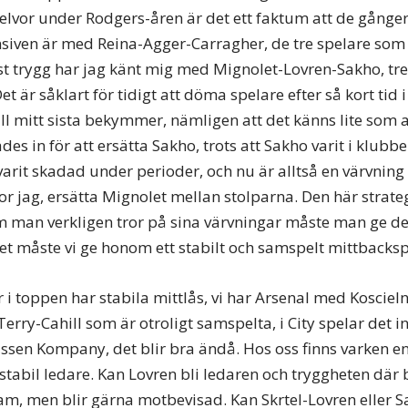
elvor under Rodgers-åren är det ett faktum att de gånger
nsiven är med Reina-Agger-Carragher, de tre spelare som
t trygg har jag känt mig med Mignolet-Lovren-Sakho, tr
et är såklart för tidigt att döma spelare efter så kort tid
ll mitt sista bekymmer, nämligen att det känns lite som a
des in för att ersätta Sakho, trots att Sakho varit i klubb
arit skadad under perioder, och nu är alltså en värvning
tror jag, ersätta Mignolet mellan stolparna. Den här strate
m man verkligen tror på sina värvningar måste man ge de
 måste vi ge honom ett stabilt och samspelt mittbacksp
 i toppen har stabila mittlås, vi har Arsenal med Koscie
erry-Cahill som är otroligt samspelta, i City spelar det 
ässen Kompany, det blir bra ändå. Hos oss finns varken 
 stabil ledare. Kan Lovren bli ledaren och tryggheten där b
m, men blir gärna motbevisad. Kan Skrtel-Lovren eller S