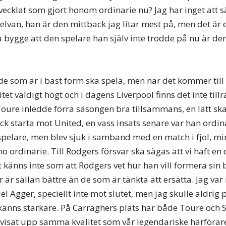
vecklat som gjort honom ordinarie nu? Jag har inget att 
i elvan, han är den mittback jag litar mest på, men det är 
 bygge att den spelare han själv inte trodde på nu är d
t de som är i bäst form ska spela, men när det kommer til
itet väldigt högt och i dagens Liverpool finns det inte tillr
Toure inledde förra säsongen bra tillsammans, en lätt s
fick starta mot United, en vass insats senare var han ordi
spelare, men blev sjuk i samband med en match i fjol, min
o ordinarie. Till Rodgers försvar ska sägas att vi haft en 
 känns inte som att Rodgers vet hur han vill formera sin 
 är sällan bättre än de som är tänkta att ersätta. Jag var
l Agger, speciellt inte mot slutet, men jag skulle aldrig 
 känns starkare. På Carraghers plats har både Toure och S
visat upp samma kvalitet som vår legendariske härförar