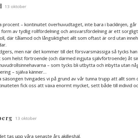
d
13 oktober
a procent – kontinuitet överhuvudtaget, inte bara i backlinjen, går
 form av tydlig rollfördelning och ansvarsfördelning är ett sorglig
oll, där tålamod och långsiktighet allt som oftast är ord utan inne
ar.
dgers, men när det kommer till det försvarsmässiga så tycks han 
 som helst förtroende (och därmed ingjuta självförtroende) åt si
huvudrollsinnehavarna – som tycks bli utbytta och inbytta utan n
vering – själva känner…
a säsongen tvingades vi på grund av vår tunna trupp att allt som
nuiteten fick oss att växa enormt mycket, sett både till individ oc
berg
13 oktober
det tas upp våra senaste års akilleshäl.