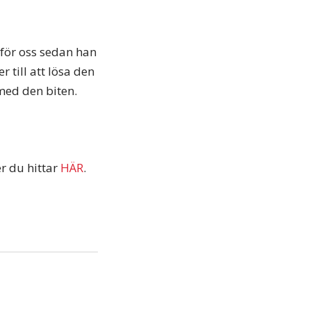
 för oss sedan han
 till att lösa den
med den biten.
r du hittar
HÄR
.