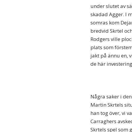
under slutet av sä
skadad Agger. I m
somras kom Dejan L
bredvid Skrtel och
Rodgers ville ploc
plats som förstemå
jakt på ännu en, v
de här investerin
Några saker i den
Martin Skrtels si
han tog över, vi 
Carraghers avsked
Skrtels spel som g