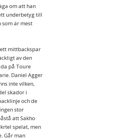
säga om att han
ett underbetyg till
en som är mest
l ett mittbackspar
äckligt av den
kada på Toure
narie. Daniel Agger
ns inte vilken,
del skador i
backlinje och de
 ingen stor
påstå att Sakho
krtel spelat, men
e. Går man