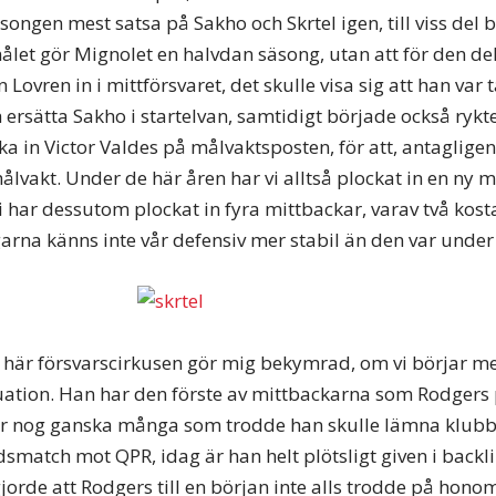
songen mest satsa på Sakho och Skrtel igen, till viss del
ålet gör Mignolet en halvdan säsong, utan att för den dele
ovren in i mittförsvaret, det skulle visa sig att han var t
 ersätta Sakho i startelvan, samtidigt började också rykt
ka in Victor Valdes på målvaktsposten, för att, antagligen
lvakt. Under de här åren har vi alltså plockat in en ny m
i har dessutom plockat in fyra mittbackar, varav två kosta
garna känns inte vår defensiv mer stabil än den var under
 här försvarscirkusen gör mig bekymrad, om vi börjar med 
tuation. Han har den förste av mittbackarna som Rodgers
var nog ganska många som trodde han skulle lämna klubb
smatch mot QPR, idag är han helt plötsligt given i backlin
jorde att Rodgers till en början inte alls trodde på hono