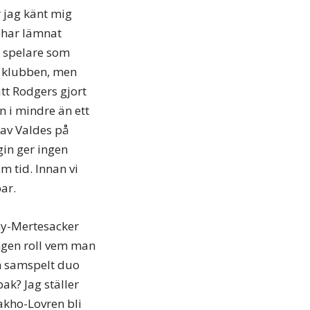
 jag känt mig
 har lämnat
e spelare som
 i klubben, men
tt Rodgers gjort
en i mindre än ett
 av Valdes på
gin ger ingen
m tid. Innan vi
ar.
lny-Mertesacker
ingen roll vem man
en samspelt duo
ak? Jag ställer
akho-Lovren bli