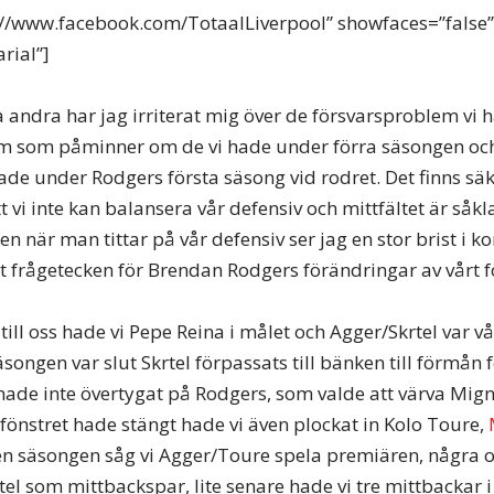
s://www.facebook.com/TotaalLiverpool” showfaces=”false
arial”]
andra har jag irriterat mig över de försvarsproblem vi h
 som påminner om de vi hade under förra säsongen och i
 hade under Rodgers första säsong vid rodret. Det finns s
tt vi inte kan balansera vår defensiv och mittfältet är såkl
 när man tittar på vår defensiv ser jag en stor brist i ko
tet frågetecken för Brendan Rodgers förändringar av vårt f
ill oss hade vi Pepe Reina i målet och Agger/Skrtel var vå
songen var slut Skrtel förpassats till bänken till förmån 
hade inte övertygat på Rodgers, som valde att värva Mi
 fönstret hade stängt hade vi även plockat in Kolo Toure,
en säsongen såg vi Agger/Toure spela premiären, några
el som mittbackspar, lite senare hade vi tre mittbackar i 