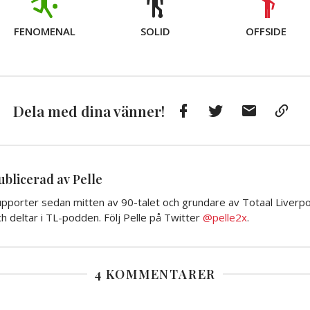
FENOMENAL
SOLID
OFFSIDE
Facebook
Twitter
E-
Kop
Dela med dina vänner!
post
till
Urkl
ublicerad av Pelle
pporter sedan mitten av 90-talet och grundare av Totaal Liverpoo
h deltar i TL-podden. Följ Pelle på Twitter
@pelle2x
.
4 KOMMENTARER