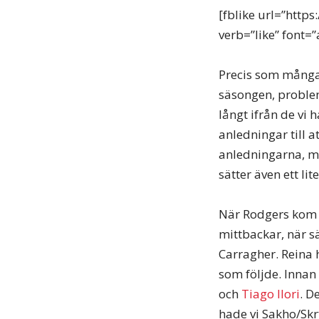
[fblike url=”http
verb=”like” font=”
Precis som många 
säsongen, problem
långt ifrån de vi
anledningar till a
anledningarna, men
sätter även ett li
När Rodgers kom t
mittbackar, när sä
Carragher. Reina 
som följde. Innan
och
Tiago Ilori
. D
hade vi Sakho/Skrt