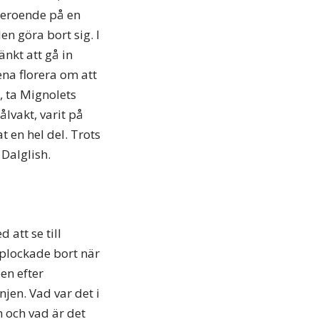
 beroende på en
n göra bort sig. I
änkt att gå in
ena florera om att
, ta Mignolets
ålvakt, varit på
t en hel del. Trots
 Dalglish.
att se till
 plockade bort när
en efter
jen. Vad var det i
m och vad är det