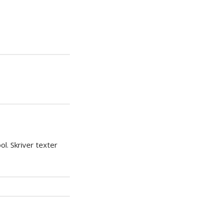
iera
ipp
l. Skriver texter