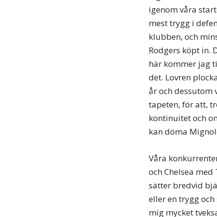
igenom våra start
mest trygg i defe
klubben, och mins
Rodgers köpt in. D
här kommer jag ti
det. Lovren plocka
år och dessutom v
tapeten, för att, 
kontinuitet och o
kan döma Mignolet
Våra konkurrenter
och Chelsea med T
sätter bredvid bj
eller en trygg och
mig mycket tveksa