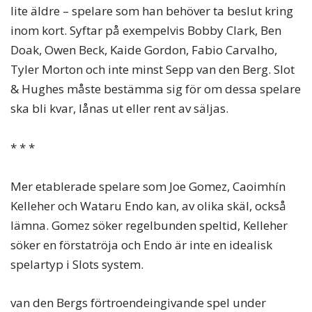
lite äldre – spelare som han behöver ta beslut kring
inom kort. Syftar på exempelvis Bobby Clark, Ben
Doak, Owen Beck, Kaide Gordon, Fabio Carvalho,
Tyler Morton och inte minst Sepp van den Berg. Slot
& Hughes måste bestämma sig för om dessa spelare
ska bli kvar, lånas ut eller rent av säljas.
* * *
Mer etablerade spelare som Joe Gomez, Caoimhín
Kelleher och Wataru Endo kan, av olika skäl, också
lämna. Gomez söker regelbunden speltid, Kelleher
söker en förstatröja och Endo är inte en idealisk
spelartyp i Slots system.
van den Bergs förtroendeingivande spel under