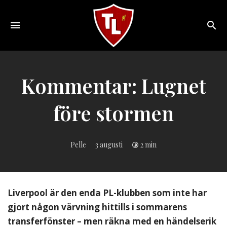
Toggle
navigation
Sveriges
största
Liverpool
Kommentar: Lugnet
online
magazine!
före stormen
Pelle
3 augusti
2 min
Liverpool är den enda PL-klubben som inte har
gjort någon värvning hittills i sommarens
transferfönster – men räkna med en händelserik