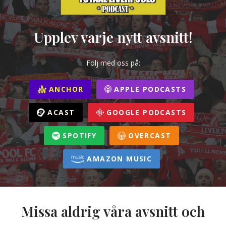
Upplev varje nytt avsnitt!
Följ med oss på:
ANCHOR
APPLE PODCASTS
ACAST
GOOGLE PODCASTS
SPOTIFY
OVERCAST
AMAZON MUSIC
Missa aldrig våra avsnitt och