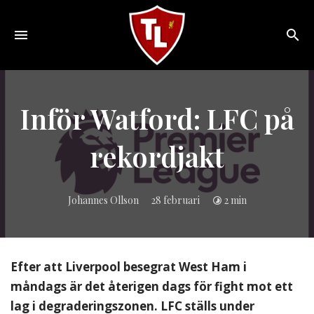
Toggle
navigation
Sveriges
största
Liverpool
Inför Watford: LFC på
online
magazine!
rekordjakt
Johannes Ollson
28 februari
2 min
Efter att Liverpool besegrat West Ham i
måndags är det återigen dags för fight mot ett
lag i degraderingszonen. LFC ställs under