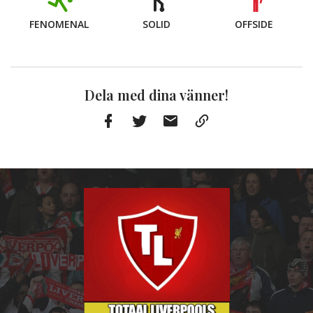
FENOMENAL
SOLID
OFFSIDE
Dela med dina vänner!
Facebook
Twitter
E-
Kopiera
post
till
Urklipp