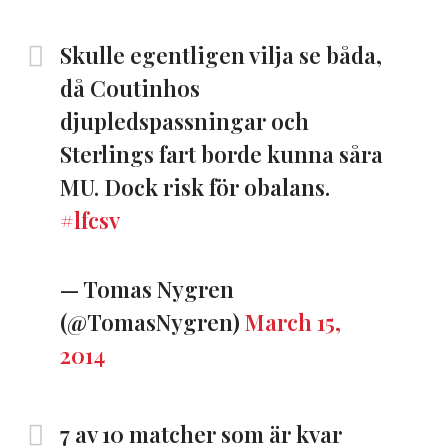
Skulle egentligen vilja se båda,
då Coutinhos
djupledspassningar och
Sterlings fart borde kunna såra
MU. Dock risk för obalans.
#lfcsv
— Tomas Nygren
(@TomasNygren)
March 15,
2014
7 av 10 matcher som är kvar