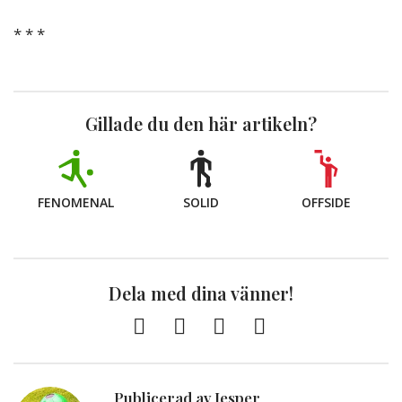
* * *
Gillade du den här artikeln?
FENOMENAL
SOLID
OFFSIDE
Dela med dina vänner!
Facebook
Twitter
E-
Kopiera
post
till
Urklipp
Publicerad av Jesper