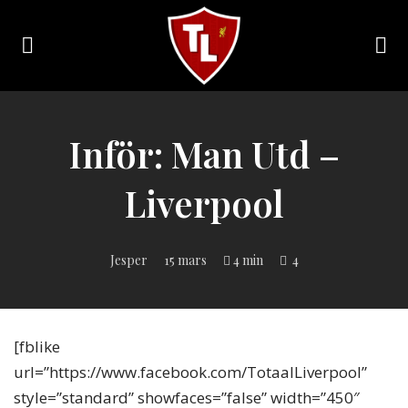
Toggle
navigation
Sveriges
största
Liverpool
Inför: Man Utd –
online
magazine!
Liverpool
Jesper
15 mars
4 min
4
[fblike
url=”https://www.facebook.com/TotaalLiverpool”
style=”standard” showfaces=”false” width=”450″