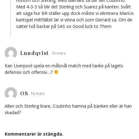
honom och Sterling. Med diamant så blir det Coutinho.
Med 4-3-3 så blir det Sterling och Suarez på kanten. Svårt
att säga hur BR ställer upp dock måste vi eliminera ManUs
kantspel mittfältet lär vi vinna och som Gerrard sa. Om de
sätter två backar på SAS so Good luck to Them
Lundqvist
16 mars
Kan Liverpool spela en målsnål match med tanke på lagets
defensiv och offensiv…?
OS
16 mars
Allen och Sterling lirare, Coutinho hamna på bänken eller är han
skadad?
Kommentarer är stängda.