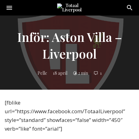
Toggle
navigation
Sveriges
största
Liverpool
Inför: Aston Villa –
online
magazine!
Liverpool
Pelle
18 april
2 min
1
[fblike
url=”https://www.facebook.com/TotaalLiverpool”
style=”standard” showfaces=”false” width=”450″
verb=”like” font=”arial”]