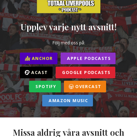
Upplev varje nytt avsnitt!
Följ med oss på:
ANCHOR
APPLE PODCASTS
ACAST
GOOGLE PODCASTS
SPOTIFY
OVERCAST
AMAZON MUSIC
Missa aldrig våra avsnitt och