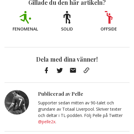
Gillade du den här artikeln?
FENOMENAL
SOLID
OFFSIDE
Dela med dina vänner!
Facebook
Twitter
E-
Kopiera
post
till
Urklipp
Publicerad av Pelle
Supporter sedan mitten av 90-talet och
grundare av Totaal Liverpool. Skriver texter
och deltar i TL-podden. Följ Pelle på Twitter
@pelle2x
.