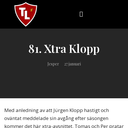
Sveriges
största
Liverpool
81. Xtra Klopp
online
magazine!
Jesper
27 januari
Med anledning av att Jürgen Klopp hastigt och
oväntat meddelade sin avgång efter säsongen
kommer det här xtra-avsnittet. Tomas och Per pratar