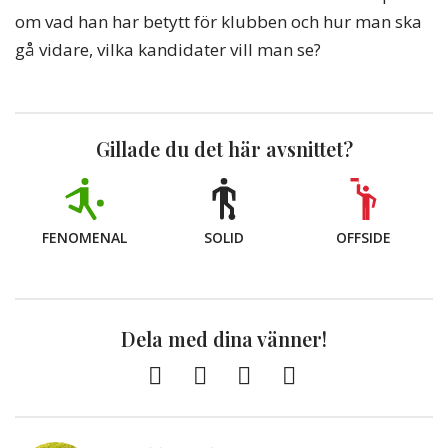
om vad han har betytt för klubben och hur man ska
gå vidare, vilka kandidater vill man se?
Gillade du det här avsnittet?
FENOMENAL
SOLID
OFFSIDE
Dela med dina vänner!
Facebook
Twitter
E-
Kopiera
post
till
Urklipp