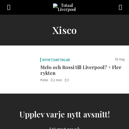
Toggle
navigation
Sveriges
största
Liverpool
Xisco
online
magazine!
19 maj
NYHETSARTIKLAR
Melo och Rossi till Liverpool? + Fler
rykten
Pelle
2 min
3
Upplev varje nytt avsnitt!