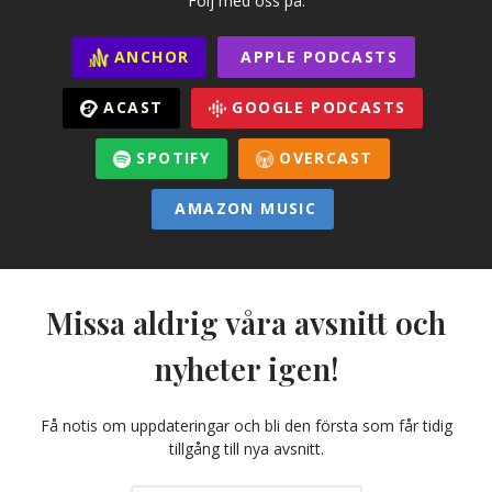
Följ med oss på:
ANCHOR
APPLE PODCASTS
ACAST
GOOGLE PODCASTS
SPOTIFY
OVERCAST
AMAZON MUSIC
Missa aldrig våra avsnitt och
nyheter igen!
Få notis om uppdateringar och bli den första som får tidig
tillgång till nya avsnitt.