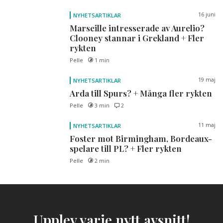
16 juni
NYHETSARTIKLAR
Marseille intresserade av Aurelio?
Clooney stannar i Grekland + Fler
rykten
Pelle
1 min
19 maj
NYHETSARTIKLAR
Arda till Spurs? + Många fler rykten
Pelle
3 min
2
11 maj
NYHETSARTIKLAR
Foster mot Birmingham, Bordeaux-
spelare till PL? + Fler rykten
Pelle
2 min
Upplev varje nytt avsnitt!