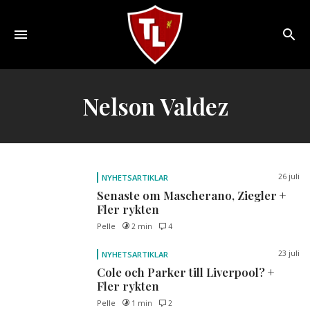
Toggle
navigation
Sveriges
största
Nelson Valdez
Liverpool
online
magazine!
26 juli
NYHETSARTIKLAR
Senaste om Mascherano, Ziegler +
Fler rykten
Pelle
2 min
4
23 juli
NYHETSARTIKLAR
Cole och Parker till Liverpool? +
Fler rykten
Pelle
1 min
2