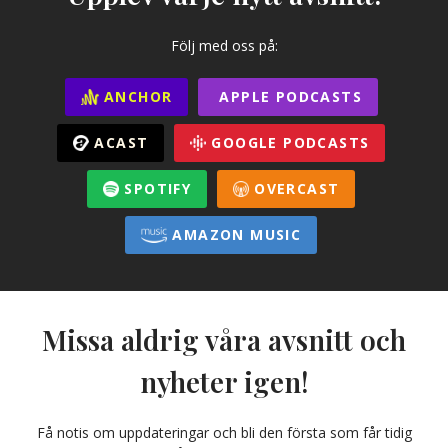
Följ med oss på:
ANCHOR
APPLE PODCASTS
ACAST
GOOGLE PODCASTS
SPOTIFY
OVERCAST
AMAZON MUSIC
Missa aldrig våra avsnitt och
nyheter igen!
Få notis om uppdateringar och bli den första som får tidig