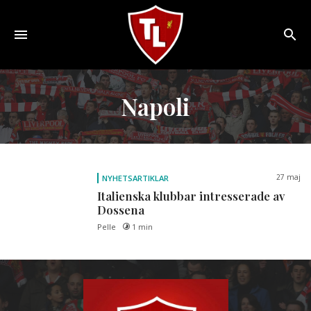
Toggle
navigation
Sveriges
största
Napoli
Liverpool
online
magazine!
27 maj
NYHETSARTIKLAR
Italienska klubbar intresserade av
Dossena
Pelle
1 min