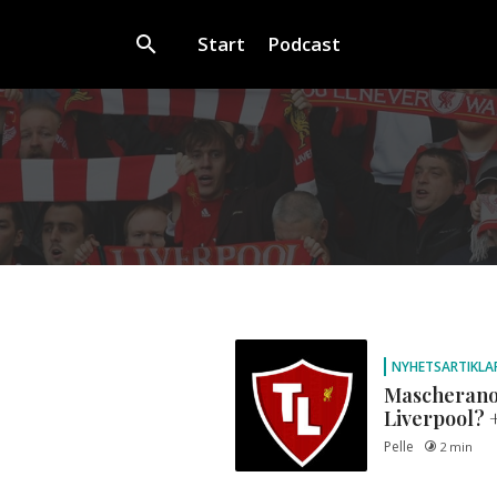
Start
Podcast
NYHETSARTIKLA
Mascherano t
Liverpool? 
Pelle
2 min