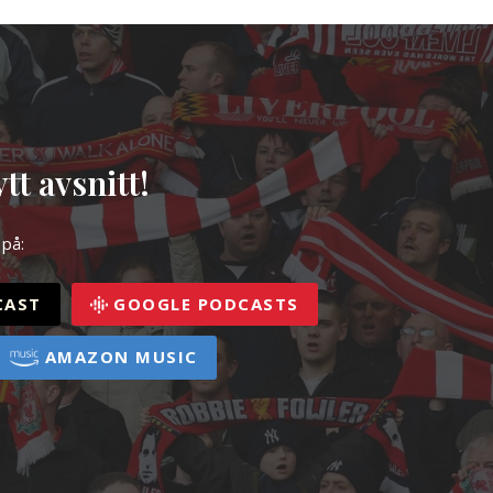
tt avsnitt!
 på:
CAST
GOOGLE PODCASTS
AMAZON MUSIC