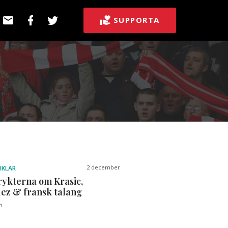
E-
Facebook
Twitter
SUPPORTA
post
2 december
IKLAR
rykterna om Krasic,
ez & fransk talang
n