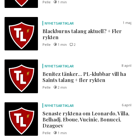
Pelle
1 min
1 maj
NYHETSARTIKLAR
Blackburns talang aktuell? + Fler
rykten
Pelle
1 min
2
8 april
NYHETSARTIKLAR
Benitez tänker… PL-klubbar vill ha
Saints talang + fler rykten
Pelle
2 min
6 april
NYHETSARTIKLAR
Senaste ryktena om Leonardo, Villa,
Belhadj, Eboue, Vucinic, Bonucci,
Dzagoev
Pelle
1 min