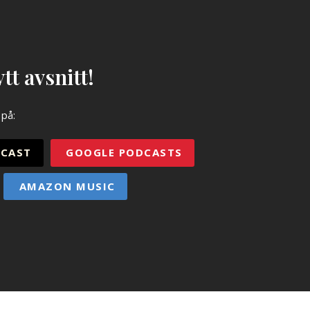
tt avsnitt!
 på:
CAST
GOOGLE PODCASTS
AMAZON MUSIC