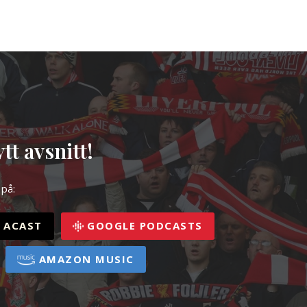
tt avsnitt!
 på:
ACAST
GOOGLE PODCASTS
AMAZON MUSIC