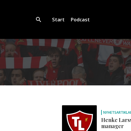
Start
Podcast
NYHETSARTIKLA
Henke Larss
manager