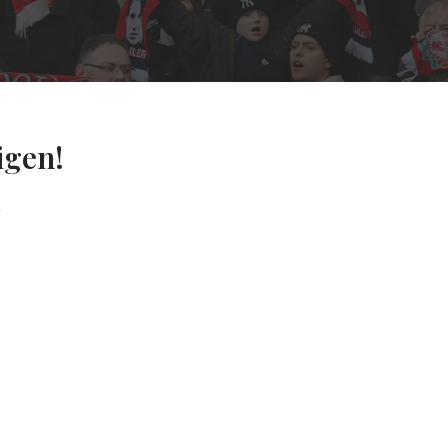
igen!
g