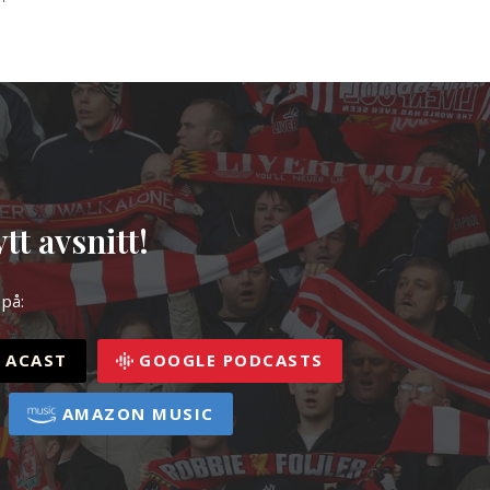
tt avsnitt!
 på:
ACAST
GOOGLE PODCASTS
AMAZON MUSIC