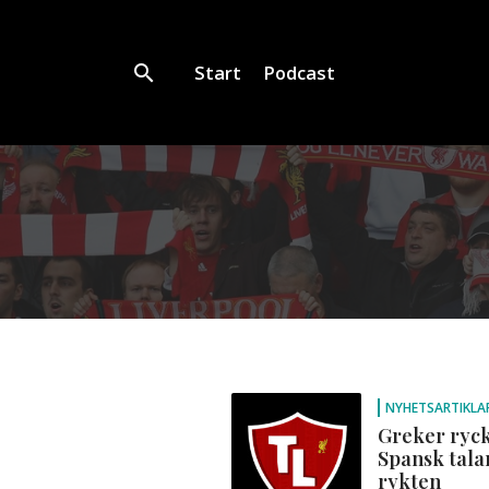
Start
Podcast
NYHETSARTIKLA
Greker ryck
Spansk tala
rykten