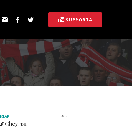
E-
Facebook
Twitter
SUPPORTA
post
20 juli
IKLAR
 & Cheyrou
n