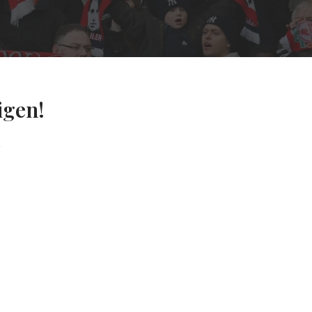
igen!
g